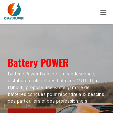
Se rendre au contenu
Battery POWER
Batterie Power filiale de L’Incandescence,
distributeur officiel des batteries MUTLU à
Djibouti, propose une vaste gamme de
batteries conçues pour répondre aux besoins
des particuliers et des professionnels.